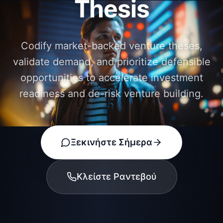
Thesis
Codify market-backed venture theses,
validate demand, and prioritize defensible
opportunities to accelerate investment
readiness and de-risk venture building.
Ξεκινήστε Σήμερα
Κλείστε Ραντεβού