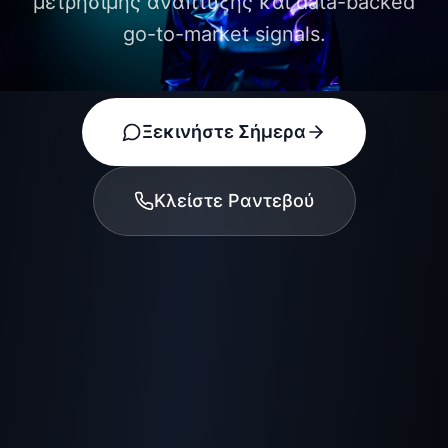
μετρήσιμης ανάπτυξης και data-backed
go-to-market signals.
Ξεκινήστε Σήμερα
Κλείστε Ραντεβού