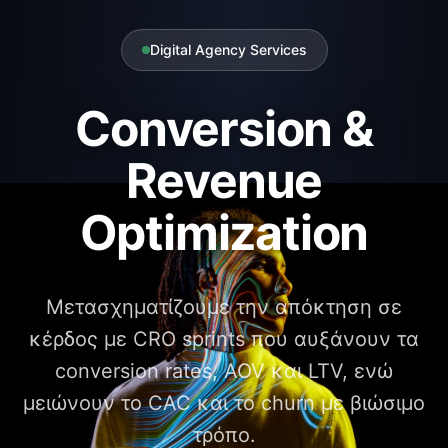
Digital Agency Services
Conversion &
Revenue
Optimization
Μετασχηματίζουμε την απόκτηση σε
κέρδος με CRO sprints που αυξάνουν τα
conversion rates, AOV και LTV, ενώ
μειώνουν το CAC και το churn με βιώσιμο
τρόπο.